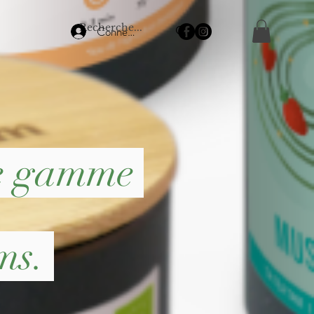
Connexion
se gamme
ums.