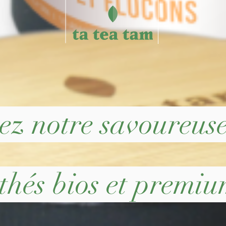
ez notre savoureu
thés bios et premi