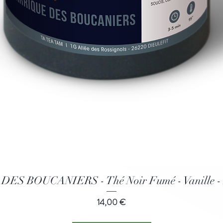
Aperçu rapide
S BOUCANIERS - Thé Noir Fumé - Vanille - 
Prix
14,00 €