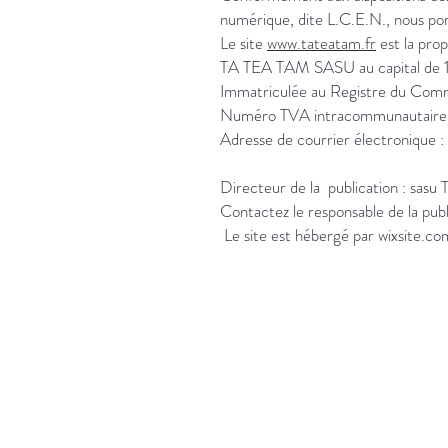
numérique, dite L.C.E.N., nous porto
Le site
www.tateatam.fr
est la pro
TA TEA TAM SASU au capital de 10
Immatriculée au Registre du C
Numéro TVA intracommunautair
Adresse de courrier électronique
Directeur de la publication : sasu
Contactez le responsable de la pub
Le site est hébergé par wixsite.co