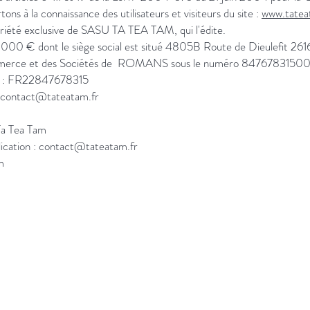
ns à la connaissance des utilisateurs et visiteurs du site :
www.tatea
priété exclusive de SASU TA TEA TAM, qui l'édite.
00 € dont le siège social est situé 4805B Route de Dieulefit 261
ommerce et des Sociétés de ROMANS sous le numéro 847678315
e : FR22847678315
 : contact@tateatam.fr
 Ta Tea Tam
lication : contact@tateatam.fr
m