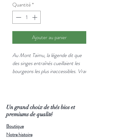
Quantité
*
Ajouter au panier
Au Mont Taimu, la légende dit que
des singes entraînés cueillaient les
bourgeons les plus inaccessibles. Vrai
ou non, ce qui est dans la tasse, lui,
est bien réel : un thé noir d'une
douceur exceptionnelle.
Ce Dian Hong du Fujian, composé
Un grand choix de thés bios et
de bourgeons dorés soigneusement
premiums de qualité
sélectionnés, développe une liqueur
Boutique
ambrée aux arômes de miel, de
Notre histoire
cacao et de fleurs. Aucune