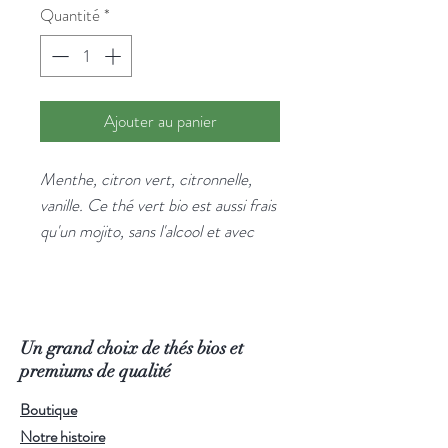
Quantité
*
Ajouter au panier
Menthe, citron vert, citronnelle,
vanille. Ce thé vert bio est aussi frais
qu'un mojito, sans l'alcool et avec
toute la légèreté du thé en prime.
Ingrédients : Thé vert Sencha*,
écorce de citron*, citronnelle*, huile
essentielle de citron vert*, menthe*,
Un grand choix de thés bios et
souci*, arômes naturels de citron et
premiums de qualité
menthe, extrait de vanille*. *Issu de
Boutique
l'agriculture biologique.
Notre histoire
Infusion :
70-80°C — 2-3 minutes.