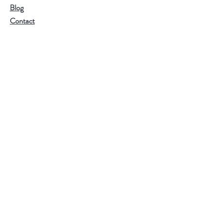
Blog
Utilisez de l'eau filtrée ou de source
Contact
pour préserver toute la finesse des
arômes.
Mentions Légales
Conditions générales de vente
Politique de confidentialité
S'abonner
Suivez-nous