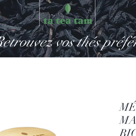
etrouvez vos thés préfé
MÉ
MA
BIO