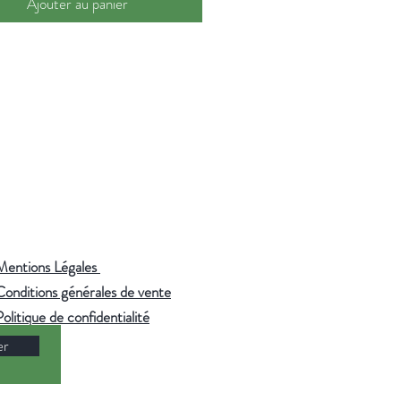
Ajouter au panier
 de l'eau filtrée ou de source pour
r toute la finesse des arômes.
Mentions Légales
Conditions générales de vente
Politique de confidentialité
er