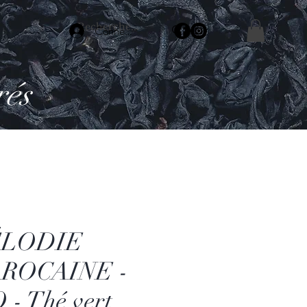
Connexion
rés
LODIE
ROCAINE -
 - Thé vert