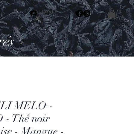
Connexion
rés
LI MELO -
 - Thé noir
ise - Mangue -