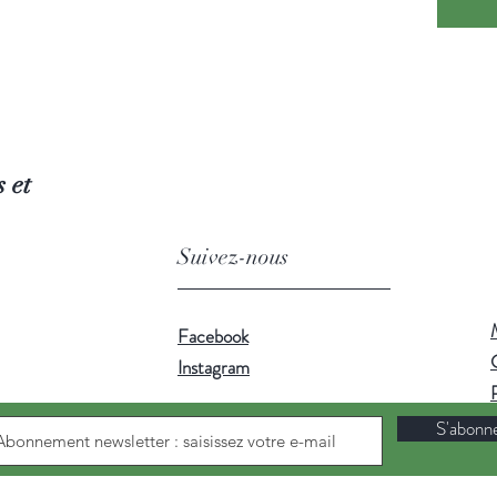
griotte*
ananas*.
*Issu de
Infusion 
l'eau fi
 et
toute la
Suivez-nous
Facebook
Instagram
S'abonn