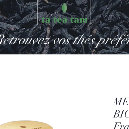
etrouvez vos thés préfé
ME
BIO
Fra