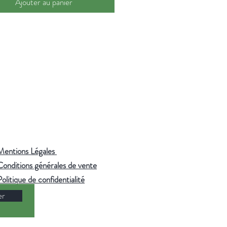
Ajouter au panier
, China Jasmine Dragon Pearls*,
 l'agriculture biologique
:
90°C — 5 minutes. Utilisez de
ltrée ou de source pour préserver
 finesse des arômes.
Mentions Légales
Conditions générales de vente
Politique de confidentialité
er