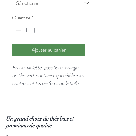
Quantité
*
Ajouter au panier
Fraise, violette, passiflore, orange —
un thé vert printanier qui célèbre les
couleurs et les parfums de la belle
saison. Floral, fruité, léger comme
un souffle.
Un Sencha bio aux notes douces et
florales, avec la mauve et la
Un grand choix de thés bios et
passiflore pour l'apaisement. À boire
premiums de qualité
au réveil ou en milieu de matinée.