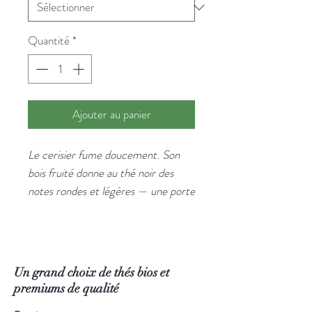
Quantité
*
Ajouter au panier
Le cerisier fume doucement. Son
bois fruité donne au thé noir des
notes rondes et légères — une porte
d'entrée idéale pour découvrir les
thés fumés sans être intimidé.
Un thé noir délicatement fumé au
bois de cerisier qui révèle des
Un grand choix de thés bios et
arômes doux et fruités, pour une
premiums de qualité
tasse ronde, subtilement boisée. Le