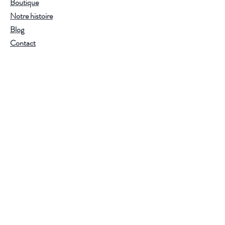
Boutique
plus délicat de la gamme fumée —
Notre histoire
parfait en toute saison.
Blog
Infusion :
95°C — 3-5 minutes.
Contact
Utilisez de l'eau filtrée ou de source
pour préserver toute la finesse des
arômes.
Mentions Légales
Conditions générales de vente
Politique de confidentialité
S'abonner