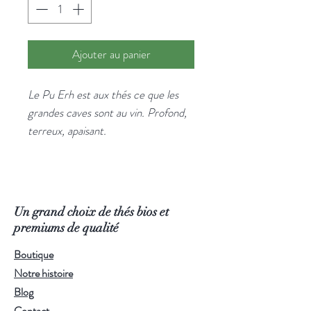
Ajouter au panier
Le Pu Erh est aux thés ce que les
grandes caves sont au vin. Profond,
terreux, apaisant.
Sa liqueur sombre révèle des arômes
de sous-bois humide et de terre
fraîche, avec une douceur en fond
qui rend la tasse étonnamment facile
Un grand choix de thés bios et
à boire. Apprécié depuis des siècles
premiums de qualité
pour ses vertus digestives — idéal
Boutique
après un repas copieux.
Notre histoire
Issu de l'agriculture biologique.
Blog
Infusion :
95°C — 3-5 minutes.
Contact
Utilisez de l'eau filtrée ou de source