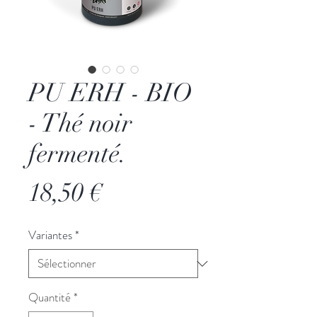
PU ERH - BIO
- Thé noir
fermenté.
Prix
18,50 €
Variantes
*
Quantité
*