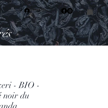
Connexion
rés
eri - BIO -
 noir du
anda