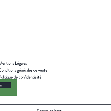
:
95°C — 5 minutes. Utilisez de
ltrée ou de source pour préserver
 finesse des arômes.
Mentions Légales
Conditions générales de vente
Politique de confidentialité
er
Retour en haut