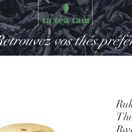
etrouvez vos thés préfé
Ruk
Thé
Rw