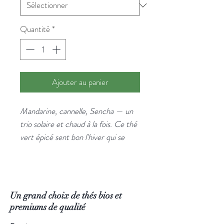
Quantité
*
Ajouter au panier
Mandarine, cannelle, Sencha — un
trio solaire et chaud à la fois. Ce thé
vert épicé sent bon l'hiver qui se
prépare et l'été qu'on n'a pas envie
de quitter.
Des feuilles de Chun Mee et Sencha
bio, avec la mandarine en tête et la
Un grand choix de thés bios et
cannelle en fond. Un thé de
premiums de qualité
transition parfait pour les mois de