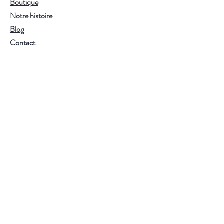
Boutique
douce mais expressive. Un équilibre
Notre histoire
tout en rondeur, élégant et facile.
Blog
Infusion :
95°C — 3-5 minutes.
Contact
Utilisez de l'eau filtrée ou de source
pour préserver toute la finesse des
arômes.
Mentions Légales
Conditions générales de vente
Politique de confidentialité
S'abonner