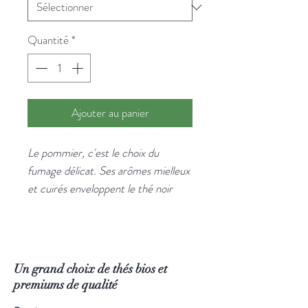
Quantité
*
Ajouter au panier
Le pommier, c'est le choix du
fumage délicat. Ses arômes mielleux
et cuirés enveloppent le thé noir
sans jamais l'écraser. Le plus
accessible et le plus doux de la
gamme fumée.
Finement fumé au bois de pommier,
Un grand choix de thés bios et
ce thé noir exprime des arômes
premiums de qualité
chauds et mielleux avec une fumée