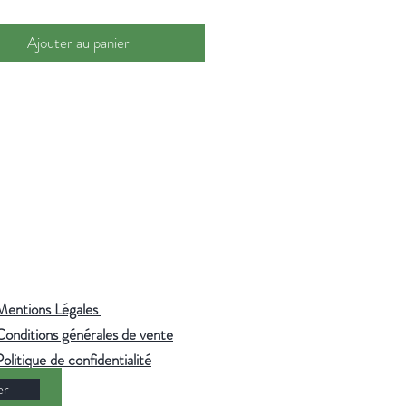
:
70-80°C — 2-3 minutes.
 de l'eau filtrée ou de source pour
Ajouter au panier
r toute la finesse des arômes.
Mentions Légales
Conditions générales de vente
Politique de confidentialité
er