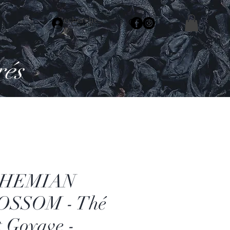
Connexion
rés
HEMIAN
OSSOM - Thé
t Goyave -