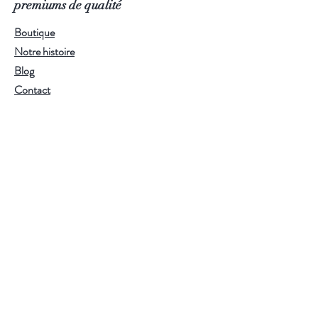
premiums de qualité
Issu de l‘agriculture biologique.
Boutique
Notre histoire
Blog
Contact
Mentions Légales
Conditions générales de vente
Politique de confidentialité
S'abonner