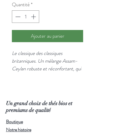
Quantité
*
Ajouter au panier
Le classique des classiques
britanniques. Un mélange Assam-
Ceylan robuste et réconfortant, qui
survit à tout — au lait, au sucre, aux
matins difficiles.
Ce mélange bio d'Assam et de
Ceylan offre une liqueur dorée aux
Un grand choix de thés bios et
arômes maltés équilibrés et
premiums de qualité
profonds. Structure franche, belle
Boutique
longueur. Le thé du matin sans
Notre histoire
chichis, pour bien commencer.