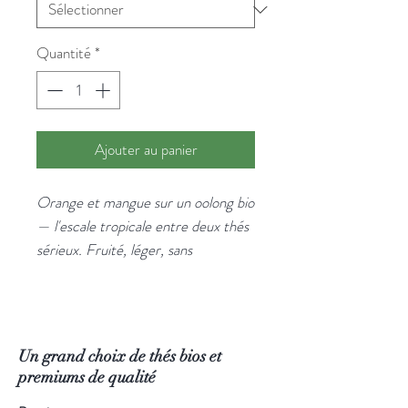
Quantité
*
Ajouter au panier
Orange et mangue sur un oolong bio
— l'escale tropicale entre deux thés
sérieux. Fruité, léger, sans
complications. Pour une pause
décontractée.
Un China Oolong bio aux arômes
d'orange et de mangue. Simple et
Un grand choix de thés bios et
agréable, idéal pour une découverte
premiums de qualité
de la famille des oolongs.