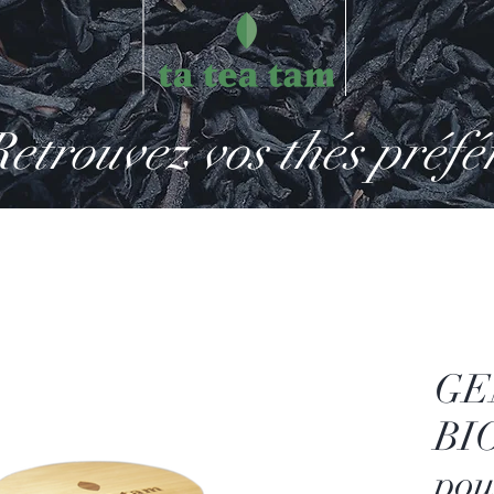
etrouvez vos thés préfé
GE
BIO
pou