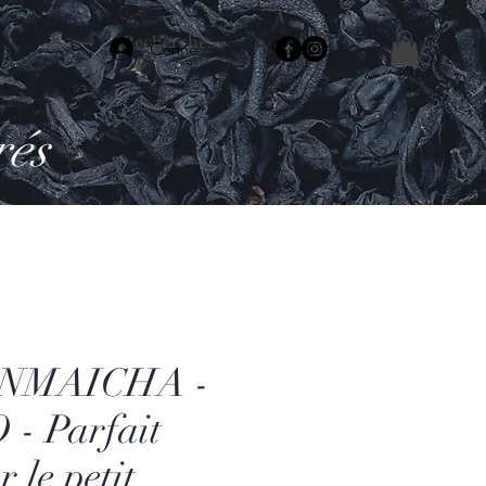
Connexion
rés
NMAICHA -
 - Parfait
r le petit