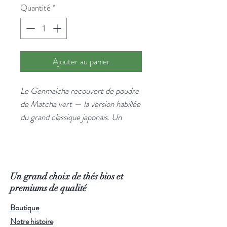
Quantité
*
Ajouter au panier
Le Genmaicha recouvert de poudre
de Matcha vert — la version habillée
du grand classique japonais. Un
équilibre de couleurs, d'odeurs et de
textures qui ne ressemble à rien
d'autre.
Ce délicieux mélange de feuilles de
Un grand choix de thés bios et
thé de printemps et de riz
premiums de qualité
brun torréfié aromatique est enrobé
Boutique
de poudre de matcha vert.
Notre histoire
L'harmonie des couleurs, des odeurs