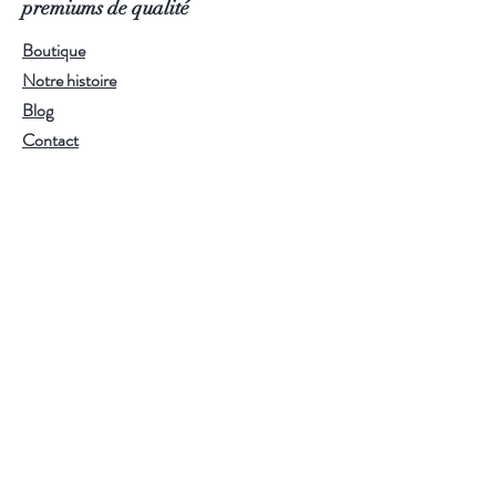
premiums de qualité
menthe au Maghreb, mais il se boit
aussi très bien nature. Un thé qui ne
Boutique
cherche pas à séduire — il convainc.
Notre histoire
Issu de l'agriculture biologique.
Blog
Infusion :
75°C — 2-3 minutes.
Contact
Utilisez de l'eau filtrée ou de source
pour préserver toute la finesse des
Mentions Légales
arômes.
Conditions générales de vente
Politique de confidentialité
S'abonner