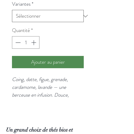
Variantes
*
Quantité
*
Ajouter au panier
Coing, datte, figue, grenade,
cardamome, lavande — une
berceuse en infusion. Douce,
complexe, légèrement florale. Pour
les soirées qui appellent la douceur.
Un mélange aux fruits secs et aux
épices douces, sans théine.
Un grand choix de thés bios et
Réconfortant et apaisant, idéal avant