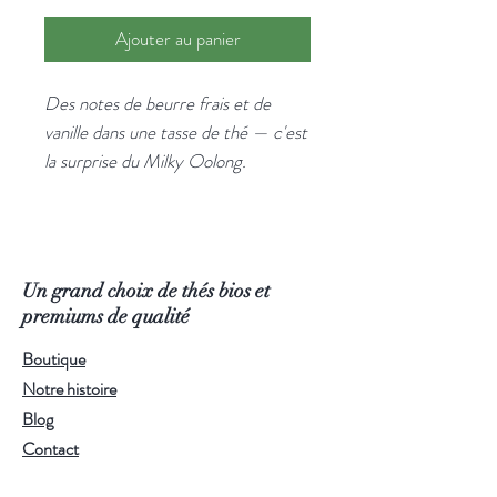
Ajouter au panier
Des notes de beurre frais et de
vanille dans une tasse de thé — c'est
la surprise du Milky Oolong.
Gourmand sans être sucré, crémeux
sans lait. Une curiosité qui devient
vite une habitude.
Cet oolong taïwanais particulier
Un grand choix de thés bios et
développe naturellement des arômes
premiums de qualité
lactés et beurrés lors de sa
Boutique
transformation. La liqueur est douce,
Notre histoire
ronde, avec une persistance
Blog
agréable. Il supporte sans faiblir deux
Contact
ou trois infusions successives. Un thé
à découvrir sans préjugé.