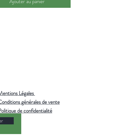
Ajouter au panier
:
95°C — 3-5 minutes. Utilisez de
ltrée ou de source pour préserver
 finesse des arômes.
Mentions Légales
Conditions générales de vente
Politique de confidentialité
er