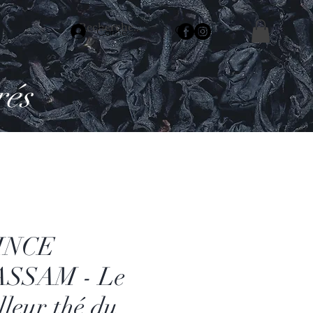
Connexion
rés
INCE
ASSAM - Le
lleur thé du