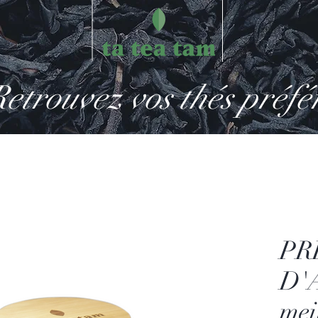
etrouvez vos thés préfé
PR
D'
mei